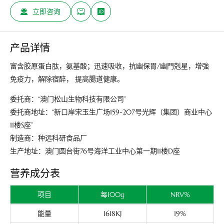
立即咨询
产品详情
富含胶原蛋白肽，氨基酸；迅速吸收，抗幽保胃/幽門剋星，增強
免疫力，解除宿醉， 提高腸道健康。
委托商：“澳门松山生物科技有限公司”
委托商地址：“新口岸宋玉生广场159-207号光辉（集团）商业中心
11楼S座”
制造商：种远科研食品厂
生产地址：澳门圆台街76号海洋工业中心第一期11楼D座
营养成分表
项目
每100g
NRV%
能量
1618KJ
19%